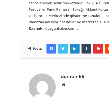
sahnelenirken şehir merkezinde 3 okul, 4 Günd
Festivaller Parkı Ramazan Sokağı, Akkent Kültür
Girişimcilik Merkezi’nde gösterime sunuldu. “Kar
Ramazan ayı boyunca ilçeler ve merkezde 116 sea
Kaynak :
duzgunhaber.com.tr
Facebook
Twitter
LinkedIn
Tumblr
Pint
Paylaş
domain55
Web
sitesi