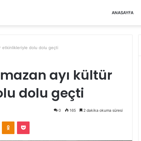
ANASAYFA
etkinlikleriyle dolu dolu geçti
amazan ayı kültür
olu dolu geçti
0
165
2 dakika okuma süresi
VKontakte
Odnoklassniki
Pocket