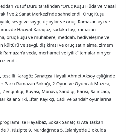
 Meddah Yusuf Duru tarafından “Oruç Kuşu Hüda ve Masal
 vakıf ve 2 Sanat Merkezi’nde sahnelendi. Oruç Kuşu
a iyilik, sevgi ve saygı, üç aylar ve oruç, Ramazan ayı ve
ümüzde Hacivat Karagöz, sadaka taşı, ramazan
 alma, oruç kuşu ve muhabere, meddah, hediyeleşme ve
kültürü ve sevgi, diş kirası ve oruç satın alma, zimem
ak Ramazan’a veda, merhamet ve iyilik” temalarının yer
 izlendi.
tescilli Karagöz Sanatçısı Hayali Ahmet Aksoy eşliğinde
ller Parkı Ramazan Sokağı, 2 Oyun ve Oyuncak Müzesi,
Zenginliği, Rüyası, Manavı, Sandığı, Karısı, Salıncağı,
arikalar Sirki, İftar, Kayıkçı, Cadı ve Sandal” oyunlarına
 programı ise Hayalbaz, Sokak Sanatçısı Ata Taşkan
e 7, Nizip’te 9, Nurdağı’nda 5, İslahiye’de 3 okulda