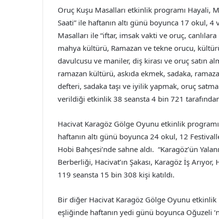
Oruç Kuşu Masalları etkinlik programı Hayali,
Saati” ile haftanın altı günü boyunca 17 okul, 4
Masalları ile “iftar, imsak vakti ve oruç, canlılar
mahya kültürü, Ramazan ve tekne orucu, kültür
davulcusu ve maniler, diş kirası ve oruç satın
ramazan kültürü, askıda ekmek, sadaka, ramazan 
defteri, sadaka taşı ve iyilik yapmak, oruç satm
verildiği etkinlik 38 seansta 4 bin 721 tarafından
Hacivat Karagöz Gölge Oyunu etkinlik programı, 
haftanın altı günü boyunca 24 okul, 12 Festiva
Hobi Bahçesi’nde sahne aldı. “Karagöz’ün Yalanı, 
Berberliği, Hacivat’ın Şakası, Karagöz İş Arıyor, H
119 seansta 15 bin 308 kişi katıldı.
Bir diğer Hacivat Karagöz Gölge Oyunu etkinlik
eşliğinde haftanın yedi günü boyunca Oğuzeli ‘nd