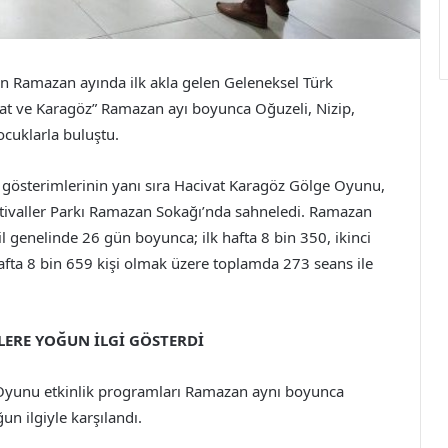
an Ramazan ayında ilk akla gelen Geleneksel Türk
vat ve Karagöz” Ramazan ayı boyunca Oğuzeli, Nizip,
çocuklarla buluştu.
 gösterimlerinin yanı sıra Hacivat Karagöz Gölge Oyunu,
stivaller Parkı Ramazan Sokağı’nda sahneledi. Ramazan
il genelinde 26 gün boyunca; ilk hafta 8 bin 350, ikinci
afta 8 bin 659 kişi olmak üzere toplamda 273 seans ile
KLERE YOĞUN İLGİ GÖSTERDİ
Oyunu etkinlik programları Ramazan aynı boyunca
un ilgiyle karşılandı.