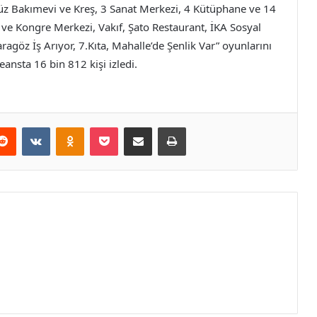
üz Bakımevi ve Kreş, 3 Sanat Merkezi, 4 Kütüphane ve 14
 ve Kongre Merkezi, Vakıf, Şato Restaurant, İKA Sosyal
agöz İş Arıyor, 7.Kıta, Mahalle’de Şenlik Var” oyunlarını
nsta 16 bin 812 kişi izledi.
erest
Reddit
VKontakte
Odnoklassniki
Pocket
E-Posta ile paylaş
Yazdır