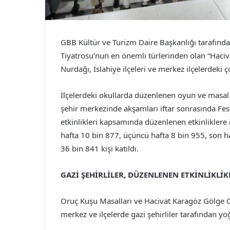
GBB Kültür ve Turizm Daire Başkanlığı tarafınd
Tiyatrosu’nun en önemli türlerinden olan “Haci
Nurdağı, İslahiye ilçeleri ve merkez ilçelerdeki 
İlçelerdeki okullarda düzenlenen oyun ve masal
şehir merkezinde akşamları iftar sonrasında Fe
etkinlikleri kapsamında düzenlenen etkinliklere 
hafta 10 bin 877, üçüncü hafta 8 bin 955, son h
36 bin 841 kişi katıldı.
GAZİ ŞEHİRLİLER, DÜZENLENEN ETKİNLİKLİ
Oruç Kuşu Masalları ve Hacivat Karagöz Gölge 
merkez ve ilçelerde gazi şehirliler tarafından yoğ