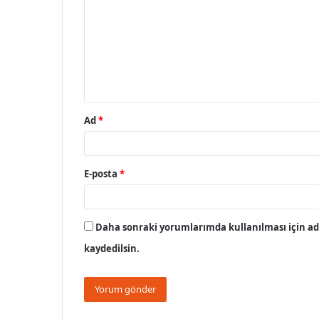
r
u
m
*
Ad
*
E-posta
*
Daha sonraki yorumlarımda kullanılması için adı
kaydedilsin.