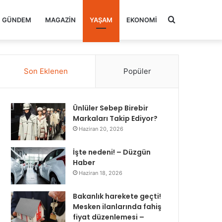
Arama
GÜNDEM
MAGAZIN
YAŞAM
EKONOMI
yap
Son Eklenen
Popüler
...
Ünlüler Sebep Birebir
Markaları Takip Ediyor?
Haziran 20, 2026
İşte nedeni! – Düzgün
Haber
Haziran 18, 2026
Bakanlık harekete geçti!
Mesken ilanlarında fahiş
fiyat düzenlemesi –