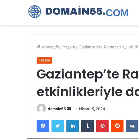
Anasayfa
/
Yaşam
/
Gaziantep’te Ramazan ayı kültür 
Yaşam
Gaziantep’te R
etkinlikleriyle d
Bir
domain55
Nisan 15, 2024
e-
Facebook
Twitter
LinkedIn
Tumblr
Pinterest
Reddit
posta
göndermek