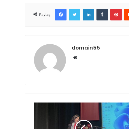
Facebook
Twitter
LinkedIn
Tumblr
Pint
Paylaş
domain55
Web
sitesi