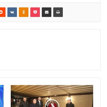
erest
Reddit
VKontakte
Odnoklassniki
Pocket
E-Posta ile paylaş
Yazdır