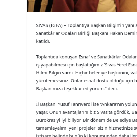
SİVAS (İGFA) – Toplantıya Başkan Bilgin’in yanı s
Sanatkârlar Odaları Birliği Başkanı Hakan Demirg
katıldı.
Toplantıda konuşan Esnaf ve Sanatkârlar Odaları 
iş yapabilmesi için başlattığımız ‘Sivas Yerel 
Hilmi Bilgin vardı. Hiçbir belediye başkanını, va
yürütemezsiniz. Onlar esnaf dostu olduğu için b
Başkanımıza teşekkür ediyorum.” dedi.
İl Başkanı Yusuf Tanrıverdi ise “Ankara’nın yolu
yaşar. Onun avantajlarını biz Sivas’ta gördük, Ba
Bürokrasiyi iyi biliyor. Bir dönem de Belediye Ba
tamamlayalım, yeni projeleri sizin hizmetinize su
istişare halinde bugün ki konumundan daha iler