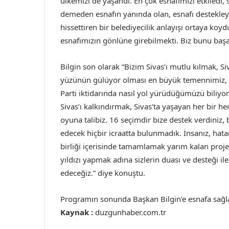
ülkemizi de yaşandı. En çok esnafımızı etkiledi, 
demeden esnafın yanında olan, esnafı destekl
hissettiren bir belediyecilik anlayışı ortaya koy
esnafımızın gönlüne girebilmekti. Biz bunu başa
Bilgin son olarak “Bizim Sivas’ı mutlu kılmak, Siv
yüzünün gülüyor olması en büyük temennimiz, a
Parti iktidarında nasıl yol yürüdüğümüzü biliyor
Sivas’ı kalkındırmak, Sivas’ta yaşayan her bir h
oyuna talibiz. 16 seçimdir bize destek verdiniz, 
edecek hiçbir icraatta bulunmadık. İnsanız, hatamı
birliği içerisinde tamamlamak yarım kalan projele
yıldızı yapmak adına sizlerin duası ve desteği 
edeceğiz.” diye konuştu.
Programın sonunda Başkan Bilgin’e esnafa sağlad
Kaynak :
duzgunhaber.com.tr