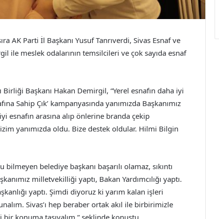
ıra AK Parti İl Başkanı Yusuf Tanrıverdi, Sivas Esnaf ve
il ile meslek odalarının temsilcileri ve çok sayıda esnaf
Birliği Başkanı Hakan Demirgil, “Yerel esnafın daha iyi
Esnafına Sahip Çık’ kampanyasında yanımızda Başkanımız
liyi esnafın arasına alıp önlerine branda çekip
izim yanımızda oldu. Bize destek oldular. Hilmi Bilgin
nu bilmeyen belediye başkanı başarılı olamaz, sıkıntı
şkanımız milletvekilliği yaptı, Bakan Yardımcılığı yaptı.
şkanlığı yaptı. Şimdi diyoruz ki yarım kalan işleri
nalım. Sivas’ı hep beraber ortak akıl ile birbirimizle
i bir konuma taşıyalım.” şeklinde konuştu.