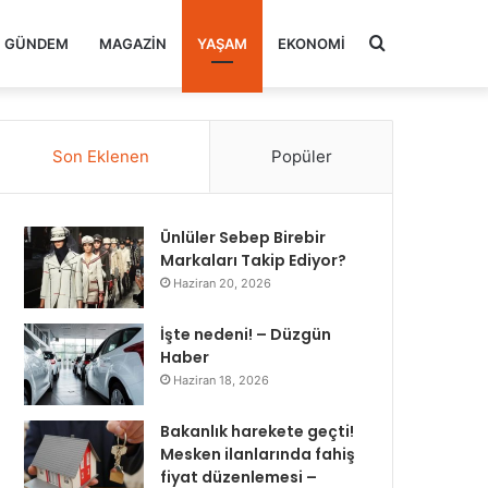
Arama
GÜNDEM
MAGAZIN
YAŞAM
EKONOMI
yap
Son Eklenen
Popüler
...
Ünlüler Sebep Birebir
Markaları Takip Ediyor?
Haziran 20, 2026
İşte nedeni! – Düzgün
Haber
Haziran 18, 2026
Bakanlık harekete geçti!
Mesken ilanlarında fahiş
fiyat düzenlemesi –