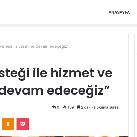
ANASAYFA
t ve eser siyasetine devam edeceğiz”
teği ile hizmet ve
e devam edeceğiz”
0
159
2 dakika okuma süresi
VKontakte
Odnoklassniki
Pocket