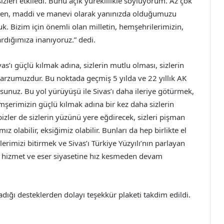
sizleri etkiledi. Bunu açık yüreklilikle söylüyorum. Az çok
eyen, maddi ve manevi olarak yanınızda olduğumuzu
duk. Bizim için önemli olan milletin, hemşehrilerimizin,
rdığımıza inanıyoruz.” dedi.
as’ı güçlü kılmak adına, sizlerin mutlu olması, sizlerin
rzumuzdur. Bu noktada geçmiş 5 yılda ve 22 yıllık AK
sunuz. Bu yol yürüyüşü ile Sivas’ı daha ileriye götürmek,
emşerimizin güçlü kılmak adına bir kez daha sizlerin
bizler de sizlerin yüzünü yere eğdirecek, sizleri pişman
z olabilir, eksiğimiz olabilir. Bunları da hep birlikte el
rimizi bitirmek ve Sivas’ı Türkiye Yüzyılı’nın parlayan
ile hizmet ve eser siyasetine hız kesmeden devam
ığı desteklerden dolayı teşekkür plaketi takdim edildi.