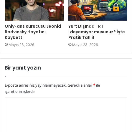
OnlyFans Kurucusu Leonid
Yurt Dışında TRT
Radvinsky Hayatını
İzleyemiyor musunuz? İşte
Kaybetti
Pratik Tahlil
Mayıs 23, 2026
Mayıs 23, 2026
Bir yanıt yazın
E-posta adresiniz yayınlanmayacak.
Gerekli alanlar
*
ile
işaretlenmişlerdir
Y
o
r
u