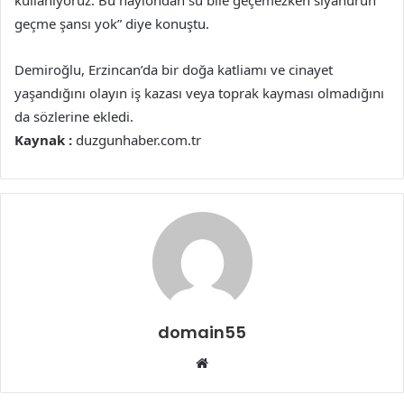
kullanıyoruz. Bu naylondan su bile geçemezken siyanürün
geçme şansı yok” diye konuştu.
Demiroğlu, Erzincan’da bir doğa katliamı ve cinayet
yaşandığını olayın iş kazası veya toprak kayması olmadığını
da sözlerine ekledi.
Kaynak :
duzgunhaber.com.tr
domain55
Web
sitesi