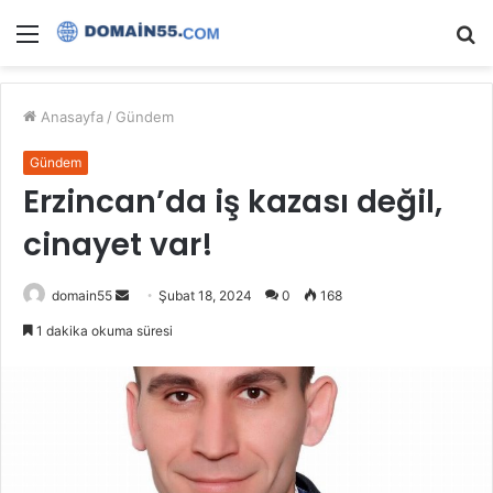
Menü
A
y
...
Anasayfa
/
Gündem
Gündem
Erzincan’da iş kazası değil,
cinayet var!
Bir
domain55
Şubat 18, 2024
0
168
e-
1 dakika okuma süresi
posta
göndermek