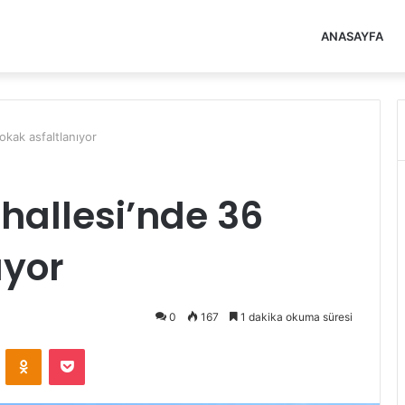
ANASAYFA
okak asfaltlanıyor
hallesi’nde 36
ıyor
0
167
1 dakika okuma süresi
VKontakte
Odnoklassniki
Pocket