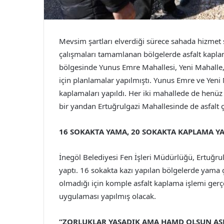
Mevsim şartları elverdiği sürece sahada hizmet s
çalışmaları tamamlanan bölgelerde asfalt kapl
bölgesinde Yunus Emre Mahallesi, Yeni Mahalle, 
için planlamalar yapılmıştı. Yunus Emre ve Yeni
kaplamaları yapıldı. Her iki mahallede de henü
bir yandan Ertuğrulgazi Mahallesinde de asfalt ça
16 SOKAKTA YAMA, 20 SOKAKTA KAPLAMA Y
İnegöl Belediyesi Fen İşleri Müdürlüğü, Ertuğru
yaptı. 16 sokakta kazı yapılan bölgelerde yama ç
olmadığı için komple asfalt kaplama işlemi ger
uygulaması yapılmış olacak.
“ZORLUKLAR YAŞADIK AMA HAMD OLSUN ASF