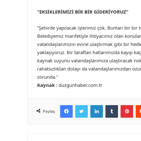
“EKSİKLERİMİZİ BİR BİR GİDERİYORUZ”
“Şehirde yapılacak işlerimiz çok. Bunları bir bi
Belediyemiz marifetiyle ihtiyacımız olan konula
vatandaşlarımızın evine ulaştırmak gibi bir hed
yaklaşıyoruz. Bir taraftan hatlarımızda kayıp kaç
kaynak suyunu vatandaşlarımıza ulaştıracak nok
rahatsızlıktan dolayı da vatandaşlarımızdan öz
zorunda.”
Kaynak :
duzgunhaber.com.tr
Facebook
Twitter
LinkedIn
Tumblr
Pint
Paylaş