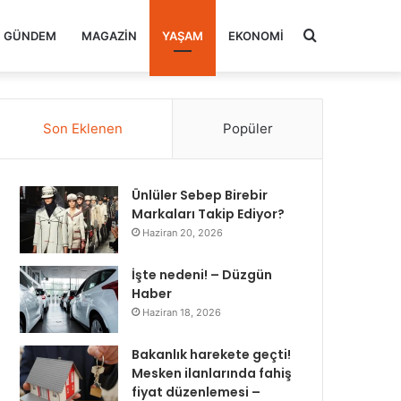
Arama
GÜNDEM
MAGAZIN
YAŞAM
EKONOMI
yap
Son Eklenen
Popüler
...
Ünlüler Sebep Birebir
Markaları Takip Ediyor?
Haziran 20, 2026
İşte nedeni! – Düzgün
Haber
Haziran 18, 2026
Bakanlık harekete geçti!
Mesken ilanlarında fahiş
fiyat düzenlemesi –