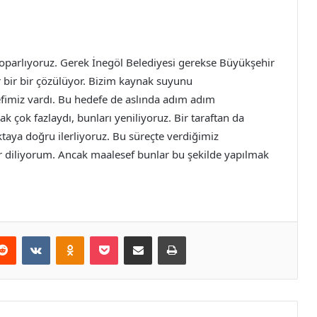
r toparlıyoruz. Gerek İnegöl Belediyesi gerekse Büyükşehir
r bir bir çözülüyor. Bizim kaynak suyunu
efimiz vardı. Bu hedefe de aslında adım adım
ak çok fazlaydı, bunları yeniliyoruz. Bir taraftan da
taya doğru ilerliyoruz. Bu süreçte verdiğimiz
ür diliyorum. Ancak maalesef bunlar bu şekilde yapılmak
erest
Reddit
VKontakte
Odnoklassniki
Pocket
E-Posta ile paylaş
Yazdır