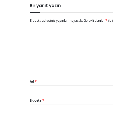
Bir yanıt yazın
E-posta adresiniz yayınlanmayacak.
Gerekli alanlar
*
ile 
Y
o
r
u
m
*
Ad
*
E-posta
*