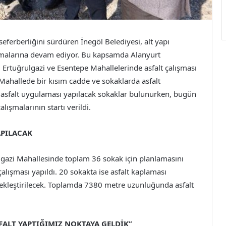
eferberliğini sürdüren İnegöl Belediyesi, alt yapı
amalarına devam ediyor. Bu kapsamda Alanyurt
Ertuğrulgazi ve Esentepe Mahallelerinde asfalt çalışması
 Mahallede bir kısım cadde ve sokaklarda asfalt
z asfalt uygulaması yapılacak sokaklar bulunurken, bugün
lışmalarının startı verildi.
APILACAK
lgazi Mahallesinde toplam 36 sokak için planlamasını
alışması yapıldı. 20 sokakta ise asfalt kaplaması
çekleştirilecek. Toplamda 7380 metre uzunluğunda asfalt
ALT YAPTIĞIMIZ NOKTAYA GELDİK”