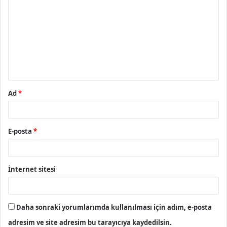
o
r
u
m
*
Ad
*
E-posta
*
İnternet sitesi
Daha sonraki yorumlarımda kullanılması için adım, e-posta
adresim ve site adresim bu tarayıcıya kaydedilsin.