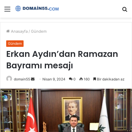
Menü
A
y
...
Anasayfa
/
Gündem
Gündem
Erkan Aydın’dan Ramazan
Bayramı mesajı
Bir
domain55
Nisan 9, 2024
0
160
Bir dakikadan az
e-
posta
göndermek