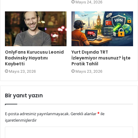
Mayıs 24, 2026
OnlyFans Kurucusu Leonid
Yurt Dışında TRT
Radvinsky Hayatını
İzleyemiyor musunuz? İşte
Kaybetti
Pratik Tahlil
Mayıs 23, 2026
Mayıs 23, 2026
Bir yanıt yazın
E-posta adresiniz yayınlanmayacak.
Gerekli alanlar
*
ile
işaretlenmişlerdir
Y