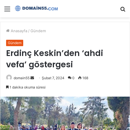
Menü
A
y
...
Anasayfa
/
Gündem
Gündem
Erdinç Keskin’den ‘ahdi
vefa’ göstergesi
Bir
domain55
Şubat 7, 2024
0
168
e-
1 dakika okuma süresi
posta
göndermek