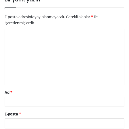
E-posta adresiniz yayınlanmayacak.
Gerekli alanlar
*
ile
işaretlenmişlerdir
Y
o
r
u
m
*
Ad
*
E-posta
*