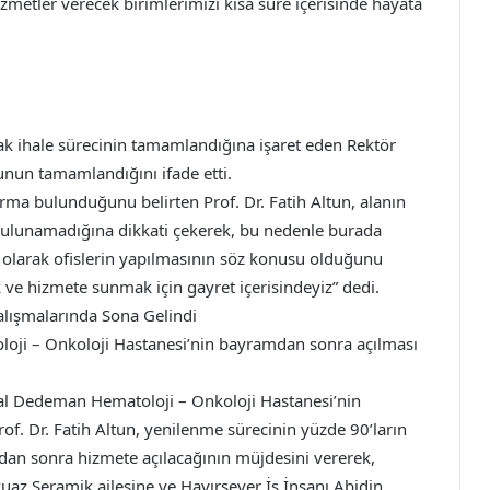
izmetler verecek birimlerimizi kısa süre içerisinde hayata
rak ihale sürecinin tamamlandığına işaret eden Rektör
’unun tamamlandığını ifade etti.
rma bulunduğunu belirten Prof. Dr. Fatih Altun, alanın
ın bulunamadığına dikkati çekerek, bu nedenle burada
a olarak ofislerin yapılmasının söz konusu olduğunu
k ve hizmete sunmak için gayret içerisindeyiz” dedi.
alışmalarında Sona Gelindi
loji – Onkoloji Hastanesi’nin bayramdan sonra açılması
al Dedeman Hematoloji – Onkoloji Hastanesi’nin
f. Dr. Fatih Altun, yenilenme sürecinin yüzde 90’ların
an sonra hizmete açılacağının müjdesini vererek,
uaz Seramik ailesine ve Hayırsever İş İnsanı Abidin