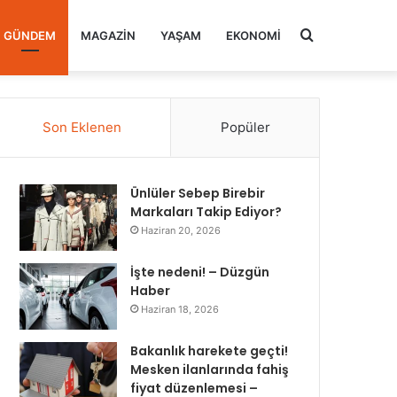
Arama
GÜNDEM
MAGAZIN
YAŞAM
EKONOMI
yap
Son Eklenen
Popüler
...
Ünlüler Sebep Birebir
Markaları Takip Ediyor?
Haziran 20, 2026
İşte nedeni! – Düzgün
Haber
Haziran 18, 2026
Bakanlık harekete geçti!
Mesken ilanlarında fahiş
fiyat düzenlemesi –