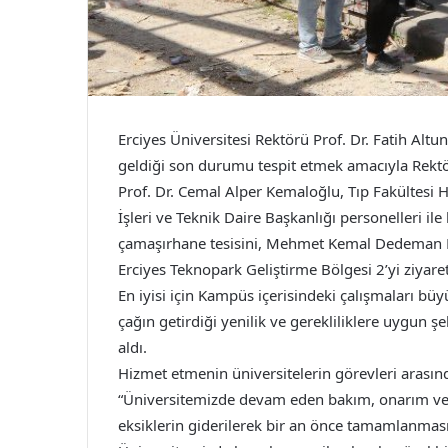
Erciyes Üniversitesi Rektörü Prof. Dr. Fatih Al
geldiği son durumu tespit etmek amacıyla Rektör
Prof. Dr. Cemal Alper Kemaloğlu, Tıp Fakültesi H
İşleri ve Teknik Daire Başkanlığı personelleri ile
çamaşırhane tesisini, Mehmet Kemal Dedeman Hem
Erciyes Teknopark Geliştirme Bölgesi 2’yi ziyaret
En iyisi için Kampüs içerisindeki çalışmaları büyük
çağın getirdiği yenilik ve gerekliliklere uygun ş
aldı.
Hizmet etmenin üniversitelerin görevleri arasınd
“Üniversitemizde devam eden bakım, onarım ve i
eksiklerin giderilerek bir an önce tamamlanma