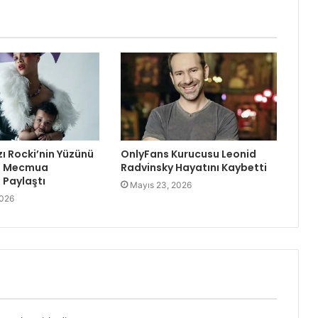
zı Rocki’nin Yüzünü
OnlyFans Kurucusu Leonid
re Mecmua
Radvinsky Hayatını Kaybetti
Paylaştı
Mayıs 23, 2026
2026