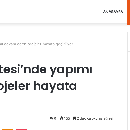
ANASAYFA
mı devam eden projeler hayata geçiriliyor
itesi’nde yapımı
jeler hayata
0
155
2 dakika okuma süresi
VKontakte
Odnoklassniki
Pocket