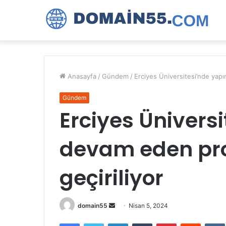
Anasayfa
/
Gündem
/
Erciyes Üniversitesi’nde yapı
Gündem
Erciyes Ünivers
devam eden pro
geçiriliyor
Bir
domain55
Nisan 5, 2024
e-
Facebook
Twitter
LinkedIn
Tumblr
Pinterest
Reddit