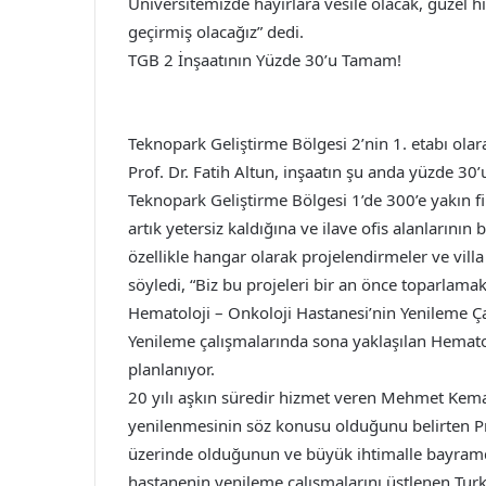
Üniversitemizde hayırlara vesile olacak, güzel h
geçirmiş olacağız” dedi.
TGB 2 İnşaatının Yüzde 30’u Tamam!
Teknopark Geliştirme Bölgesi 2’nin 1. etabı ola
Prof. Dr. Fatih Altun, inşaatın şu anda yüzde 30
Teknopark Geliştirme Bölgesi 1’de 300’e yakın fi
artık yetersiz kaldığına ve ilave ofis alanların
özellikle hangar olarak projelendirmeler ve vill
söyledi, “Biz bu projeleri bir an önce toparlama
Hematoloji – Onkoloji Hastanesi’nin Yenileme Ç
Yenileme çalışmalarında sona yaklaşılan Hemato
planlanıyor.
20 yılı aşkın süredir hizmet veren Mehmet Kem
yenilenmesinin söz konusu olduğunu belirten Pro
üzerinde olduğunun ve büyük ihtimalle bayramd
hastanenin yenileme çalışmalarını üstlenen Turk