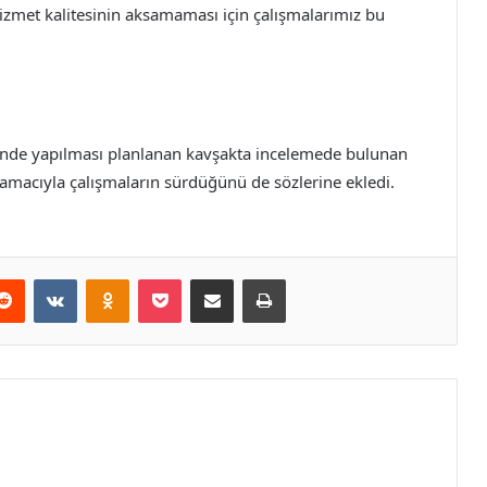
izmet kalitesinin aksamaması için çalışmalarımız bu
sinde yapılması planlanan kavşakta incelemede bulunan
 amacıyla çalışmaların sürdüğünü de sözlerine ekledi.
erest
Reddit
VKontakte
Odnoklassniki
Pocket
E-Posta ile paylaş
Yazdır