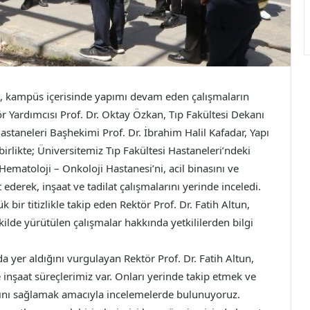
tun, kampüs içerisinde yapımı devam eden çalışmaların
 Yardımcısı Prof. Dr. Oktay Özkan, Tıp Fakültesi Dekanı
astaneleri Başhekimi Prof. Dr. İbrahim Halil Kafadar, Yapı
 birlikte; Üniversitemiz Tıp Fakültesi Hastaneleri’ndeki
atoloji – Onkoloji Hastanesi’ni, acil binasını ve
 ederek, inşaat ve tadilat çalışmalarını yerinde inceledi.
 bir titizlikle takip eden Rektör Prof. Dr. Fatih Altun,
ekilde yürütülen çalışmalar hakkında yetkililerden bilgi
a yer aldığını vurgulayan Rektör Prof. Dr. Fatih Altun,
nşaat süreçlerimiz var. Onları yerinde takip etmek ve
sını sağlamak amacıyla incelemelerde bulunuyoruz.