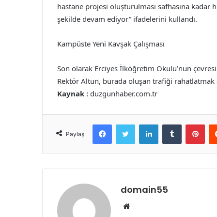
hastane projesi oluşturulması safhasına kadar h
şekilde devam ediyor” ifadelerini kullandı.
Kampüste Yeni Kavşak Çalışması
Son olarak Erciyes İlköğretim Okulu’nun çevre
Rektör Altun, burada oluşan trafiği rahatlatmak
Kaynak :
duzgunhaber.com.tr
Facebook
Twitter
LinkedIn
Tumblr
Pint
Paylaş
domain55
Web