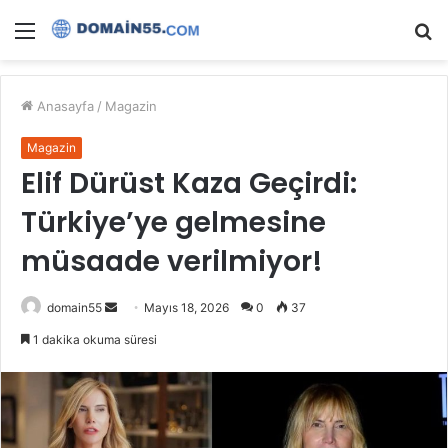
Menü
A
y
...
Anasayfa
/
Magazin
Magazin
Elif Dürüst Kaza Geçirdi:
Türkiye’ye gelmesine
müsaade verilmiyor!
Bir
domain55
Mayıs 18, 2026
0
37
e-
1 dakika okuma süresi
posta
göndermek