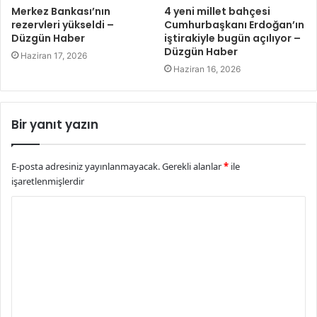
Merkez Bankası’nın
4 yeni millet bahçesi
rezervleri yükseldi –
Cumhurbaşkanı Erdoğan’ın
Düzgün Haber
iştirakiyle bugün açılıyor –
Düzgün Haber
Haziran 17, 2026
Haziran 16, 2026
Bir yanıt yazın
E-posta adresiniz yayınlanmayacak.
Gerekli alanlar
*
ile
işaretlenmişlerdir
Y
o
r
u
m
*