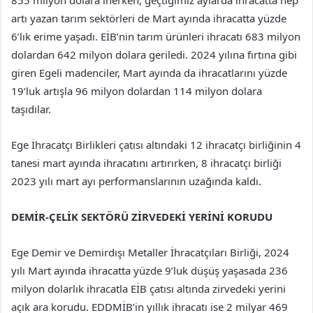
855 milyon dolara inerken, geçtiğimiz aylarda ihracatta hep
artı yazan tarım sektörleri de Mart ayında ihracatta yüzde
6’lık erime yaşadı. EİB’nin tarım ürünleri ihracatı 683 milyon
dolardan 642 milyon dolara geriledi. 2024 yılına fırtına gibi
giren Egeli madenciler, Mart ayında da ihracatlarını yüzde
19’luk artışla 96 milyon dolardan 114 milyon dolara
taşıdılar.
Ege İhracatçı Birlikleri çatısı altındaki 12 ihracatçı birliğinin 4
tanesi mart ayında ihracatını artırırken, 8 ihracatçı birliği
2023 yılı mart ayı performanslarının uzağında kaldı.
DEMİR-ÇELİK SEKTÖRÜ ZİRVEDEKİ YERİNİ KORUDU
Ege Demir ve Demirdışı Metaller İhracatçıları Birliği, 2024
yılı Mart ayında ihracatta yüzde 9’luk düşüş yaşasada 236
milyon dolarlık ihracatla EİB çatısı altında zirvedeki yerini
açık ara korudu. EDDMİB’in yıllık ihracatı ise 2 milyar 469