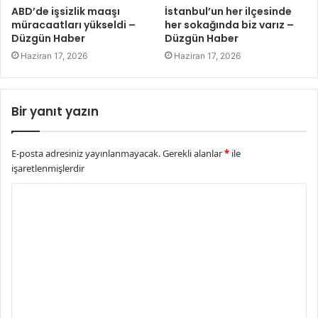
ABD’de işsizlik maaşı
İstanbul’un her ilçesinde
müracaatları yükseldi –
her sokağında biz varız –
Düzgün Haber
Düzgün Haber
Haziran 17, 2026
Haziran 17, 2026
Bir yanıt yazın
E-posta adresiniz yayınlanmayacak.
Gerekli alanlar
*
ile
işaretlenmişlerdir
Y
o
r
u
m
*