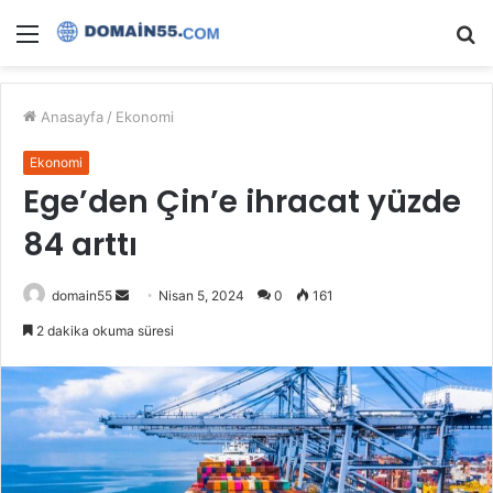
Menü
A
y
...
Anasayfa
/
Ekonomi
Ekonomi
Ege’den Çin’e ihracat yüzde
84 arttı
Bir
domain55
Nisan 5, 2024
0
161
e-
2 dakika okuma süresi
posta
göndermek