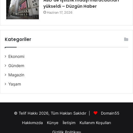
ABD’de işsizlik maaşı müracaatları
yükseldi – Düzgün Haber
Haziran 17, 2026
Kategoriler
Ekonomi
Gündem
Magazin
Yaşam
© Telif Hakkı 2026, Tüm Hakları Saklıdır |
Domain55
Hakkımızda
Künye
İletişim
Kullanım Koşulları
Gizlilik Politikası