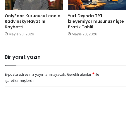
OnlyFans Kurucusu Leonid
Yurt Dışında TRT
Radvinsky Hayatını
İzleyemiyor musunuz? İşte
Kaybetti
Pratik Tahlil
Mayıs 23, 2026
Mayıs 23, 2026
Bir yanıt yazın
E-posta adresiniz yayınlanmayacak.
Gerekli alanlar
*
ile
işaretlenmişlerdir
Y
o
r
u
m