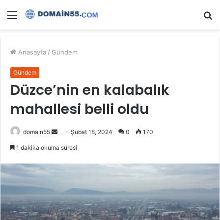
Menü
A
y
...
Anasayfa
/
Gündem
Gündem
Düzce’nin en kalabalık
mahallesi belli oldu
Bir
domain55
Şubat 18, 2024
0
170
e-
1 dakika okuma süresi
posta
göndermek