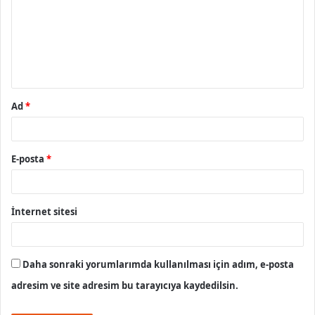
r
u
m
*
Ad
*
E-posta
*
İnternet sitesi
Daha sonraki yorumlarımda kullanılması için adım, e-posta
adresim ve site adresim bu tarayıcıya kaydedilsin.