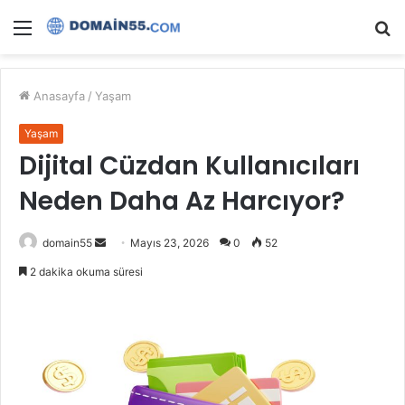
Menü
A
y
...
Anasayfa
/
Yaşam
Yaşam
Dijital Cüzdan Kullanıcıları
Neden Daha Az Harcıyor?
Bir
domain55
Mayıs 23, 2026
0
52
e-
2 dakika okuma süresi
posta
göndermek