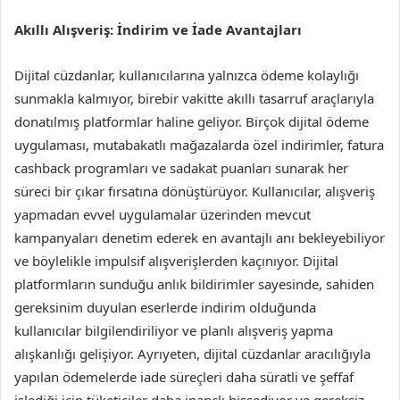
Akıllı Alışveriş: İndirim ve İade Avantajları
Dijital cüzdanlar, kullanıcılarına yalnızca ödeme kolaylığı
sunmakla kalmıyor, birebir vakitte akıllı tasarruf araçlarıyla
donatılmış platformlar haline geliyor. Birçok dijital ödeme
uygulaması, mutabakatlı mağazalarda özel indirimler, fatura
cashback programları ve sadakat puanları sunarak her
süreci bir çıkar fırsatına dönüştürüyor. Kullanıcılar, alışveriş
yapmadan evvel uygulamalar üzerinden mevcut
kampanyaları denetim ederek en avantajlı anı bekleyebiliyor
ve böylelikle impulsif alışverişlerden kaçınıyor. Dijital
platformların sunduğu anlık bildirimler sayesinde, sahiden
gereksinim duyulan eserlerde indirim olduğunda
kullanıcılar bilgilendiriliyor ve planlı alışveriş yapma
alışkanlığı gelişiyor. Ayrıyeten, dijital cüzdanlar aracılığıyla
yapılan ödemelerde iade süreçleri daha süratli ve şeffaf
işlediği için tüketiciler daha inançlı hissediyor ve gereksiz