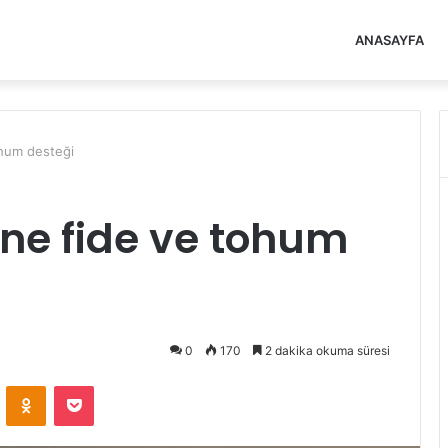
ANASAYFA
hum desteği
ne fide ve tohum
0
170
2 dakika okuma süresi
VKontakte
Odnoklassniki
Pocket