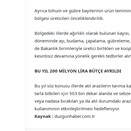
Ayrıca tohum ve gübre bayilerinin ürün teminin
bölgesi üreticileri önceliklendirildi.
Bölgedeki illerde ağırlıklı olarak bulunan kayısı,
döneminde aşı, budama, çapalama, gübreleme, i
de Bakanlık birimleriyle üretici birlikleri ve ko
kesintisiz devamına yönelik gerekli tedbirler alın
BU YIL 200 MİLYON LİRA BÜTÇE AYRILDI
Bu yıl söz konusu illerde atıl arazilerin tarıma k
tarla bitkileri için 503 bin dekar alanda ve sebz
veya nadasa bırakılan ya da atıl durumdaki arazil
kullanımının etkinleştirilmesi hedefleniyor.
Kaynak :
duzgunhaber.com.tr