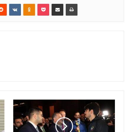
erest
Reddit
VKontakte
Odnoklassniki
Pocket
E-Posta ile paylaş
Yazdır