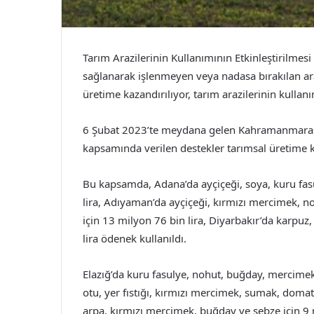
Tarım Arazilerinin Kullanımının Etkinleştirilmes
sağlanarak işlenmeyen veya nadasa bırakılan araz
üretime kazandırılıyor, tarım arazilerinin kullanım
6 Şubat 2023’te meydana gelen Kahramanmaraş 
kapsamında verilen destekler tarımsal üretime k
Bu kapsamda, Adana’da ayçiçeği, soya, kuru fasu
lira, Adıyaman’da ayçiçeği, kırmızı mercimek, n
için 13 milyon 76 bin lira, Diyarbakır’da karpuz
lira ödenek kullanıldı.
Elazığ’da kuru fasulye, nohut, buğday, mercimek
otu, yer fıstığı, kırmızı mercimek, sumak, domates
arpa, kırmızı mercimek, buğday ve sebze için 9 m