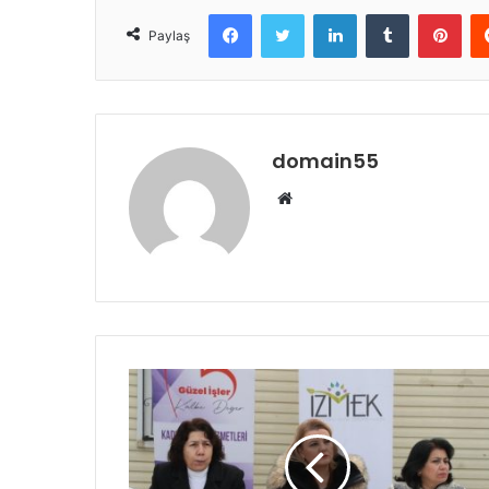
Facebook
Twitter
LinkedIn
Tumblr
Pint
Paylaş
domain55
Web
sitesi