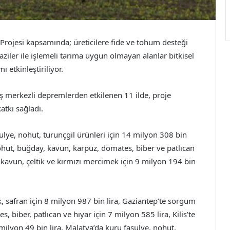
i Projesi kapsamında; üreticilere fide ve tohum desteği
iler ile işlemeli tarıma uygun olmayan alanlar bitkisel
ı etkinleştiriliyor.
merkezli depremlerden etkilenen 11 ilde, proje
atkı sağladı.
lye, nohut, turunçgil ürünleri için 14 milyon 308 bin
ohut, buğday, kavun, karpuz, domates, biber ve patlıcan
, kavun, çeltik ve kırmızı mercimek için 9 milyon 194 bin
, safran için 8 milyon 987 bin lira, Gaziantep’te sorgum
, biber, patlıcan ve hıyar için 7 milyon 585 lira, Kilis’te
ilyon 49 bin lira, Malatya’da kuru fasulye, nohut,