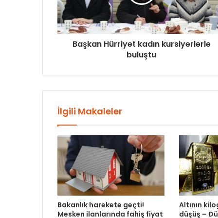
Başkan Hürriyet kadın kursiyerlerle
buluştu
İlgili Makaleler
Bakanlık harekete geçti!
Altının kil
Mesken ilanlarında fahiş fiyat
düşüş – D