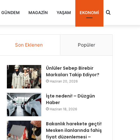
Arama
GÜNDEM
MAGAZIN
YAŞAM
EKONOMI
yap
Son Eklenen
Popüler
...
Ünlüler Sebep Birebir
Markaları Takip Ediyor?
Haziran 20, 2026
İşte nedeni! – Düzgün
Haber
Haziran 18, 2026
Bakanlık harekete geçti!
Mesken ilanlarında fahiş
fiyat düzenlemesi –