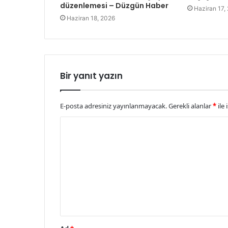
düzenlemesi – Düzgün Haber
Haziran 17,
Haziran 18, 2026
Bir yanıt yazın
E-posta adresiniz yayınlanmayacak.
Gerekli alanlar
*
ile 
Y
o
r
u
m
*