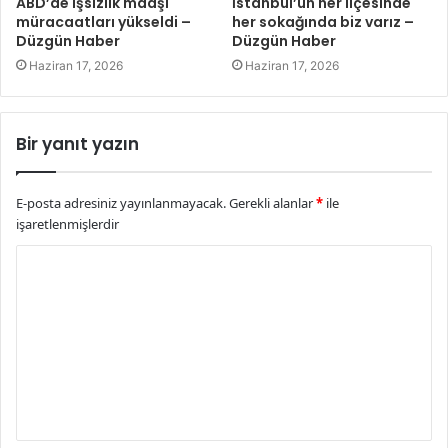
ABD’de işsizlik maaşı
İstanbul’un her ilçesinde
müracaatları yükseldi –
her sokağında biz varız –
Düzgün Haber
Düzgün Haber
Haziran 17, 2026
Haziran 17, 2026
Bir yanıt yazın
E-posta adresiniz yayınlanmayacak.
Gerekli alanlar
*
ile
işaretlenmişlerdir
Y
o
r
u
m
*