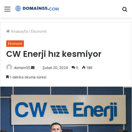
Menü
A
y
...
Anasayfa
/
Ekonomi
Ekonomi
CW Enerji hız kesmiyor
Bir
domain55
Şubat 20, 2024
0
186
e-
1 dakika okuma süresi
posta
göndermek