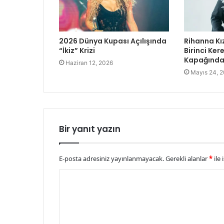
2026 Dünya Kupası Açılışında
Rihanna Kı
“İkiz” Krizi
Birinci Ke
Kapağında 
Haziran 12, 2026
Mayıs 24, 
Bir yanıt yazın
E-posta adresiniz yayınlanmayacak.
Gerekli alanlar
*
ile 
Y
o
r
u