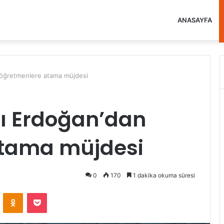
ANASAYFA
öğretmenlere atama müjdesi
 Erdoğan’dan
atama müjdesi
0
170
1 dakika okuma süresi
VKontakte
Odnoklassniki
Pocket