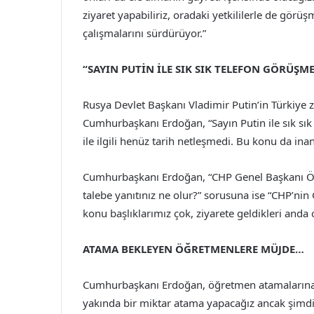
ziyaret yapabiliriz, oradaki yetkililerle de görüş
çalışmalarını sürdürüyor.”
“SAYIN PUTİN İLE SIK SIK TELEFON GÖRÜŞM
Rusya Devlet Başkanı Vladimir Putin’in Türkiye zi
Cumhurbaşkanı Erdoğan, “Sayın Putin ile sık sık 
ile ilgili henüz tarih netleşmedi. Bu konu da inan
Cumhurbaşkanı Erdoğan, “CHP Genel Başkanı Özg
talebe yanıtınız ne olur?” sorusuna ise “CHP’nin
konu başlıklarımız çok, ziyarete geldikleri anda 
ATAMA BEKLEYEN ÖĞRETMENLERE MÜJDE…
Cumhurbaşkanı Erdoğan, öğretmen atamalarına i
yakında bir miktar atama yapacağız ancak şimd