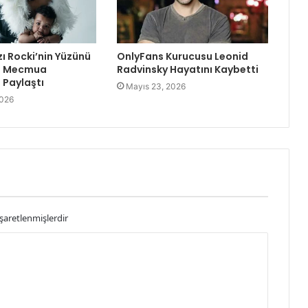
zı Rocki’nin Yüzünü
OnlyFans Kurucusu Leonid
re Mecmua
Radvinsky Hayatını Kaybetti
Paylaştı
Mayıs 23, 2026
2026
işaretlenmişlerdir