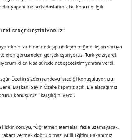
meler yapabiliriz. Arkadaşlarımız bu konu ile ilgili
ELERİ GERÇEKLEŞTİRİYORUZ”
yaretinin tarihinin netleşip netleşmediğine ilişkin soruya
telefon görüşmeleri gerçekleştiriyoruz. Türkiye ziyareti
ıyorum ki en kısa sürede netleşecektir.” yanıtını verdi.
ür Özel’in sizden randevu istediği konuşuluyor. Bu
 Genel Başkanı Sayın Özel’e kapımız açık. Ele alacağımız
oturur konuşuruz.” karşılığını verdi.
lişkin soruyu, “Öğretmen atamaları fazla uzamayacak,
i rakam vermek doğru olmaz. Milli Eğitim Bakanımız