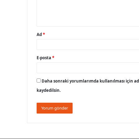
m
*
Ad
*
E-posta
*
Daha sonraki yorumlarımda kullanılması için adı
kaydedilsin.