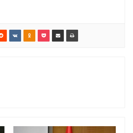
erest
Reddit
VKontakte
Odnoklassniki
Pocket
E-Posta ile paylaş
Yazdır