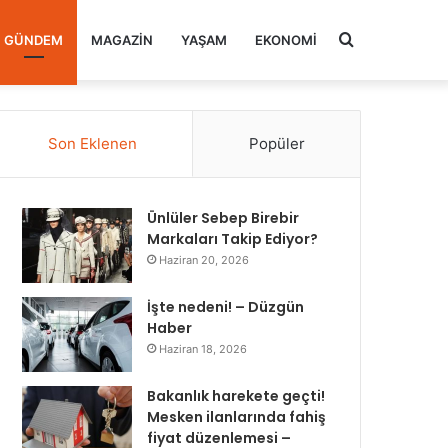
Arama
GÜNDEM
MAGAZIN
YAŞAM
EKONOMI
yap
Son Eklenen
Popüler
...
Ünlüler Sebep Birebir
Markaları Takip Ediyor?
Haziran 20, 2026
İşte nedeni! – Düzgün
Haber
Haziran 18, 2026
Bakanlık harekete geçti!
Mesken ilanlarında fahiş
fiyat düzenlemesi –