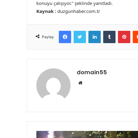
konuyu çalışıyor.” şeklinde yanıtladı.
Kaynak :
duzgunhaber.com.tr
Facebook
Twitter
LinkedIn
Tumblr
Pint
Paylaş
domain55
Web
sitesi