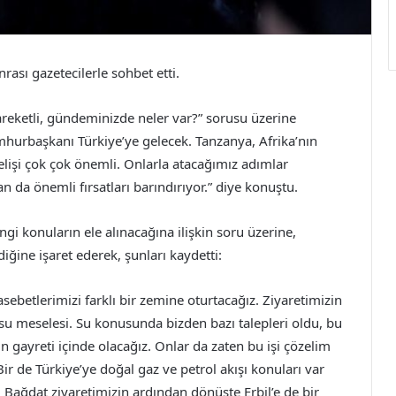
ası gazetecilerle sohbet etti.
areketli, gündeminizde neler var?” sorusu üzerine
rbaşkanı Türkiye’ye gelecek. Tanzanya, Afrika’nın
elişi çok çok önemli. Onlarla atacağımız adımlar
n da önemli fırsatları barındırıyor.” diye konuştu.
 konuların ele alınacağına ilişkin soru üzerine,
diğine işaret ederek, şunları kaydetti:
asebetlerimizi farklı bir zemine oturtacağız. Ziyaretimizin
su meselesi. Su konusunda bizden bazı talepleri oldu, bu
 gayreti içinde olacağız. Onlar da zaten bu işi çözelim
Bir de Türkiye’ye doğal gaz ve petrol akışı konuları var
. Bağdat ziyaretimizin ardından dönüşte Erbil’e de bir