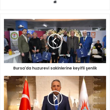
Web
sitesi
Bursa'da huzurevi sakinlerine keyifli şenlik