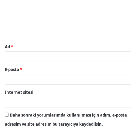
r
u
m
*
Ad
*
E-posta
*
İnternet sitesi
Daha sonraki yorumlarımda kullanılması için adım, e-posta
adresim ve site adresim bu tarayıcıya kaydedilsin.