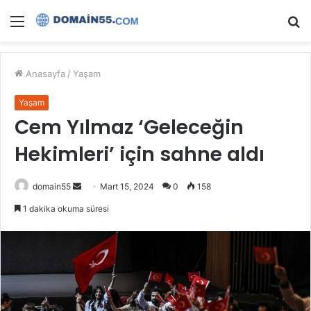
Menü
A
y
...
Anasayfa
/
Yaşam
Yaşam
Cem Yılmaz ‘Geleceğin
Hekimleri’ için sahne aldı
Bir
domain55
Mart 15, 2024
0
158
e-
1 dakika okuma süresi
posta
göndermek