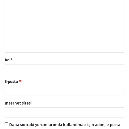
Y
o
r
u
m
*
Ad
*
E-posta
*
İnternet sitesi
Daha sonraki yorumlarımda kullanılması için adım, e-posta