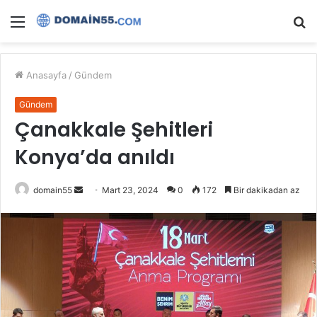
Menü
A
y
...
Anasayfa
/
Gündem
Gündem
Çanakkale Şehitleri
Konya’da anıldı
Bir
domain55
Mart 23, 2024
0
172
Bir dakikadan az
e-
posta
göndermek