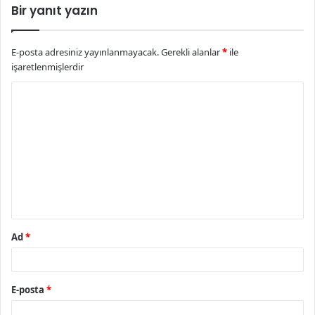
Bir yanıt yazın
E-posta adresiniz yayınlanmayacak.
Gerekli alanlar
*
ile
işaretlenmişlerdir
Y
o
r
u
m
*
Ad
*
E-posta
*