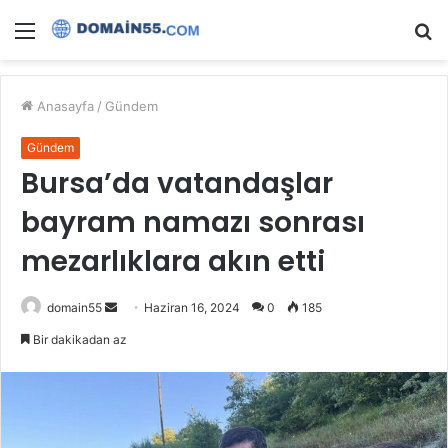
Menü
A
y
...
Anasayfa
/
Gündem
Gündem
Bursa’da vatandaşlar
bayram namazı sonrası
mezarlıklara akın etti
Bir
domain55
Haziran 16, 2024
0
185
e-
Bir dakikadan az
posta
göndermek