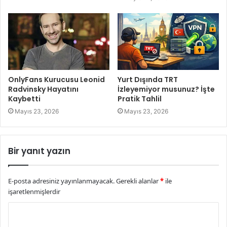
OnlyFans Kurucusu Leonid
Yurt Dışında TRT
Radvinsky Hayatını
İzleyemiyor musunuz? İşte
Kaybetti
Pratik Tahlil
Mayıs 23, 2026
Mayıs 23, 2026
Bir yanıt yazın
E-posta adresiniz yayınlanmayacak.
Gerekli alanlar
*
ile
işaretlenmişlerdir
Y
o