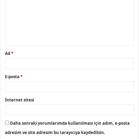
r
u
m
*
Ad
*
E-posta
*
İnternet sitesi
Daha sonraki yorumlarımda kullanılması için adım, e-posta
adresim ve site adresim bu tarayıcıya kaydedilsin.