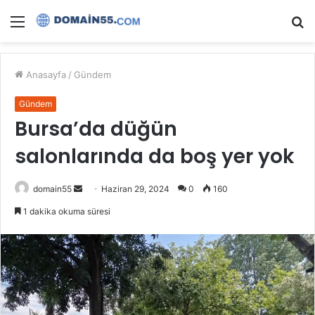
Menü
A
y
...
Anasayfa
/
Gündem
Gündem
Bursa’da düğün
salonlarında da boş yer yok
Bir
domain55
Haziran 29, 2024
0
160
e-
1 dakika okuma süresi
posta
göndermek