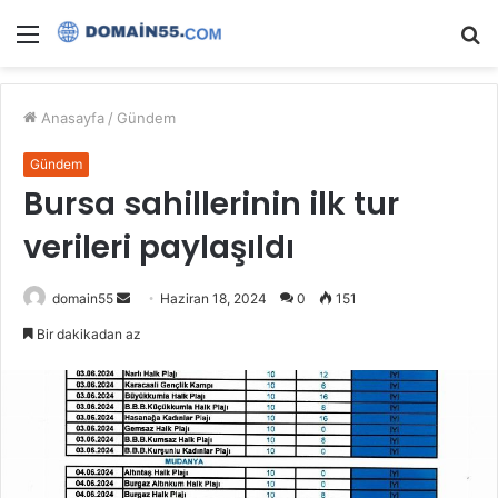
Menü
A
y
...
Anasayfa
/
Gündem
Gündem
Bursa sahillerinin ilk tur
verileri paylaşıldı
Bir
domain55
Haziran 18, 2024
0
151
e-
Bir dakikadan az
posta
göndermek