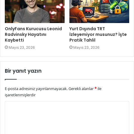
OnlyFans Kurucusu Leonid
Yurt Dışında TRT
Radvinsky Hayatını
İzleyemiyor musunuz? İşte
Kaybetti
Pratik Tahlil
Mayıs 23, 2026
Mayıs 23, 2026
Bir yanıt yazın
E-posta adresiniz yayınlanmayacak.
Gerekli alanlar
*
ile
işaretlenmişlerdir
Y
o
r
u