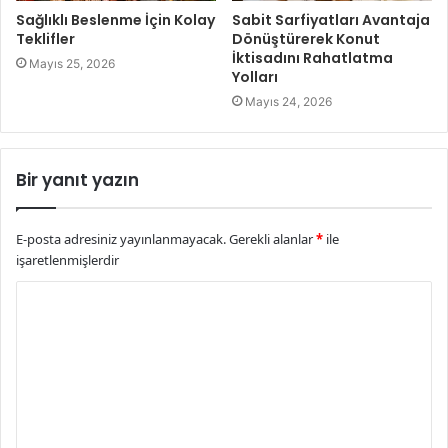
Sağlıklı Beslenme İçin Kolay
Sabit Sarfiyatları Avantaja
Teklifler
Dönüştürerek Konut
İktisadını Rahatlatma
Mayıs 25, 2026
Yolları
Mayıs 24, 2026
Bir yanıt yazın
E-posta adresiniz yayınlanmayacak.
Gerekli alanlar
*
ile
işaretlenmişlerdir
Y
o
r
u
m
*