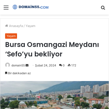
Menü
A
y
...
Anasayfa
/
Yaşam
Yaşam
Bursa Osmangazi Meydanı
‘Sefo’yu bekliyor
Bir
domain55
Şubat 24, 2024
0
172
e-
Bir dakikadan az
posta
göndermek