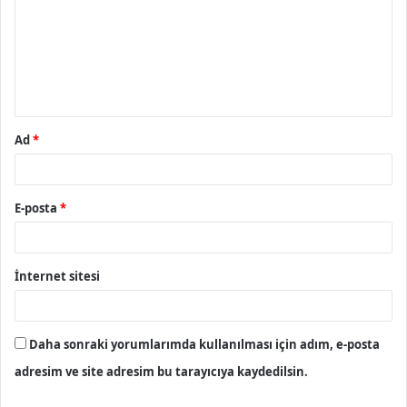
r
u
m
*
Ad
*
E-posta
*
İnternet sitesi
Daha sonraki yorumlarımda kullanılması için adım, e-posta
adresim ve site adresim bu tarayıcıya kaydedilsin.