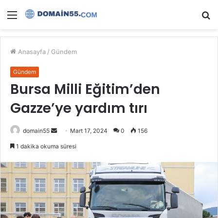
Menü
A
y
...
Anasayfa
/
Gündem
Gündem
Bursa Milli Eğitim’den
Gazze’ye yardım tırı
Bir
domain55
Mart 17, 2024
0
156
e-
1 dakika okuma süresi
posta
göndermek