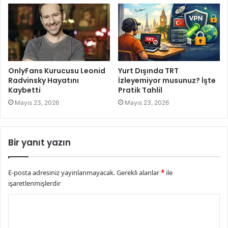
OnlyFans Kurucusu Leonid
Yurt Dışında TRT
Radvinsky Hayatını
İzleyemiyor musunuz? İşte
Kaybetti
Pratik Tahlil
Mayıs 23, 2026
Mayıs 23, 2026
Bir yanıt yazın
E-posta adresiniz yayınlanmayacak.
Gerekli alanlar
*
ile
işaretlenmişlerdir
Y
o