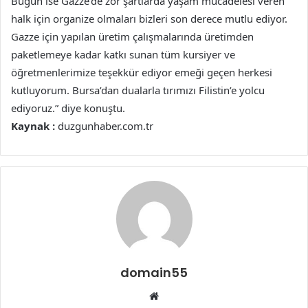
Bugün ise Gazze’de zor şartlarda yaşam mücadelesi veren
halk için organize olmaları bizleri son derece mutlu ediyor.
Gazze için yapılan üretim çalışmalarında üretimden
paketlemeye kadar katkı sunan tüm kursiyer ve
öğretmenlerimize teşekkür ediyor emeği geçen herkesi
kutluyorum. Bursa’dan dualarla tırımızı Filistin’e yolcu
ediyoruz.” diye konuştu.
Kaynak :
duzgunhaber.com.tr
domain55
Web