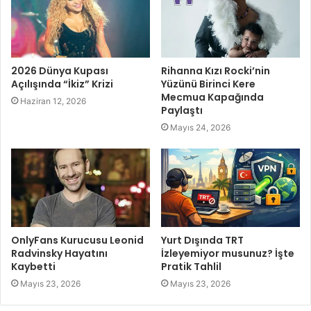
2026 Dünya Kupası
Rihanna Kızı Rocki’nin
Açılışında “İkiz” Krizi
Yüzünü Birinci Kere
Mecmua Kapağında
Haziran 12, 2026
Paylaştı
Mayıs 24, 2026
OnlyFans Kurucusu Leonid
Yurt Dışında TRT
Radvinsky Hayatını
İzleyemiyor musunuz? İşte
Kaybetti
Pratik Tahlil
Mayıs 23, 2026
Mayıs 23, 2026