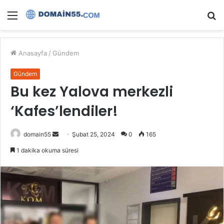
Menü
A
y
...
Anasayfa
/
Gündem
Gündem
Bu kez Yalova merkezli
‘Kafes’lendiler!
Bir
domain55
Şubat 25, 2024
0
165
e-
1 dakika okuma süresi
posta
göndermek