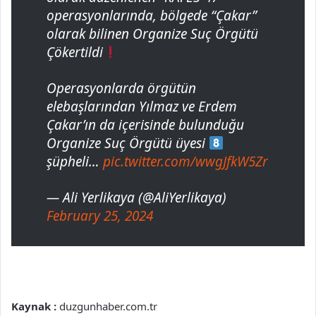
operasyonlarında, bölgede “Çakar”
olarak bilinen Organize Suç Örgütü
Çökertildi
Operasyonlarda örgütün
elebaşlarından Yılmaz ve Erdem
Çakar’ın da içerisinde bulunduğu
Organize Suç Örgütü üyesi
şüpheli…
pic.twitter.com/wwgJfkW5Zr
— Ali Yerlikaya (@AliYerlikaya)
February 25, 2024
Kaynak :
duzgunhaber.com.tr