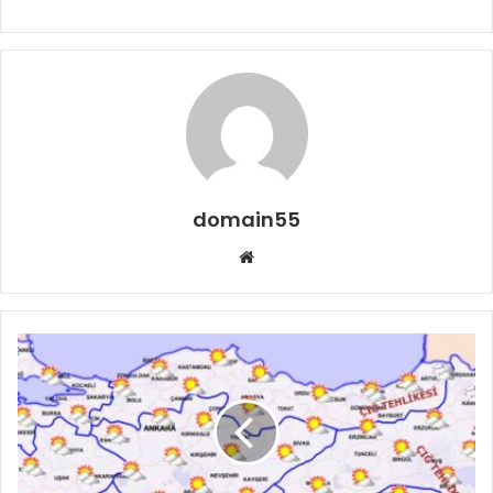
domain55
Web
sitesi