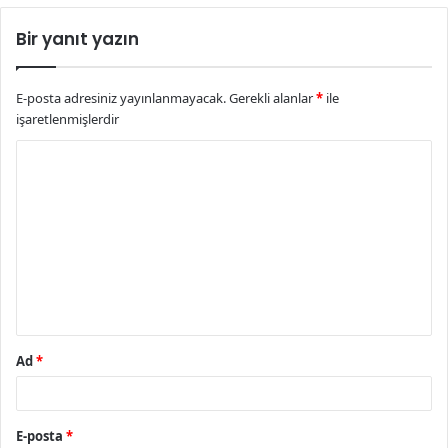
Bir yanıt yazın
E-posta adresiniz yayınlanmayacak.
Gerekli alanlar
*
ile
işaretlenmişlerdir
Y
o
r
u
m
*
Ad
*
E-posta
*