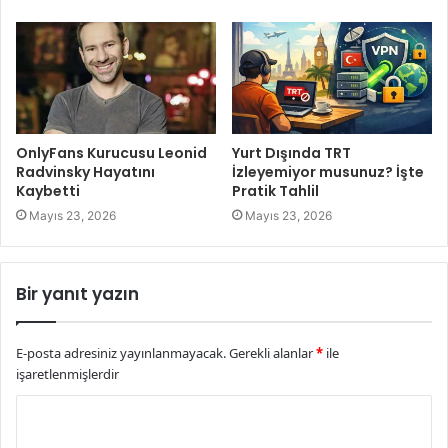
OnlyFans Kurucusu Leonid
Yurt Dışında TRT
Radvinsky Hayatını
İzleyemiyor musunuz? İşte
Kaybetti
Pratik Tahlil
Mayıs 23, 2026
Mayıs 23, 2026
Bir yanıt yazın
E-posta adresiniz yayınlanmayacak.
Gerekli alanlar
*
ile
işaretlenmişlerdir
Y
o