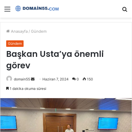
Menü
A
y
...
Anasayfa
/
Gündem
Gündem
Başkan Usta’ya önemli
görev
Bir
domain55
Haziran 7, 2024
0
150
e-
1 dakika okuma süresi
posta
göndermek