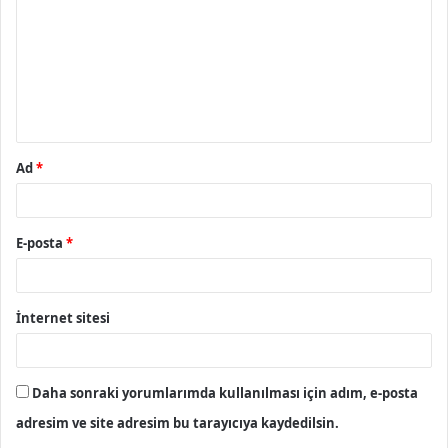
r
u
m
*
Ad
*
E-posta
*
İnternet sitesi
Daha sonraki yorumlarımda kullanılması için adım, e-posta
adresim ve site adresim bu tarayıcıya kaydedilsin.