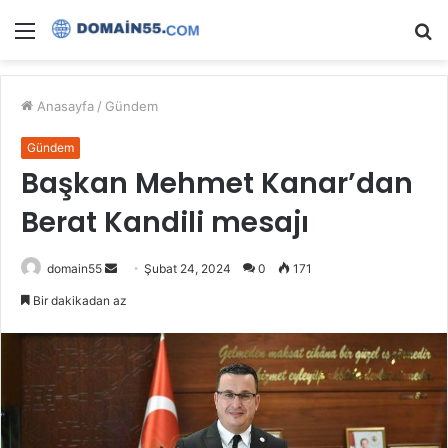
Menü
A
y
...
Anasayfa
/
Gündem
Gündem
Başkan Mehmet Kanar’dan
Berat Kandili mesajı
Bir
domain55
Şubat 24, 2024
0
171
e-
Bir dakikadan az
posta
göndermek