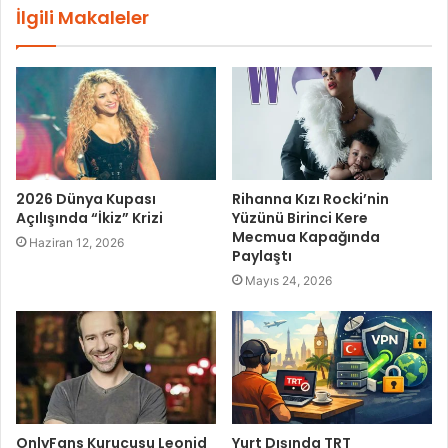
İlgili Makaleler
2026 Dünya Kupası
Rihanna Kızı Rocki’nin
Açılışında “İkiz” Krizi
Yüzünü Birinci Kere
Mecmua Kapağında
Haziran 12, 2026
Paylaştı
Mayıs 24, 2026
OnlyFans Kurucusu Leonid
Yurt Dışında TRT