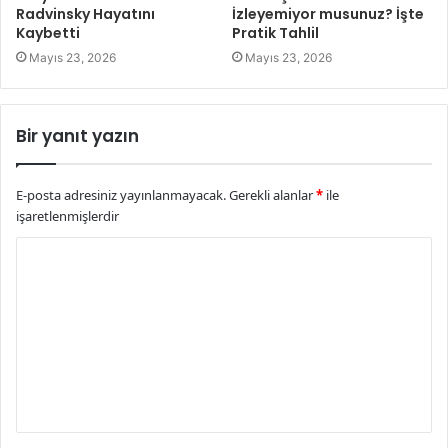
Radvinsky Hayatını
İzleyemiyor musunuz? İşte
Kaybetti
Pratik Tahlil
Mayıs 23, 2026
Mayıs 23, 2026
Bir yanıt yazın
E-posta adresiniz yayınlanmayacak.
Gerekli alanlar
*
ile
işaretlenmişlerdir
Y
o
r
u
m
*