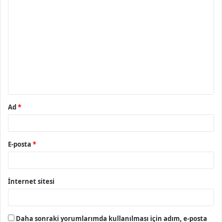
Y
o
r
u
m
*
Ad
*
E-posta
*
İnternet sitesi
Daha sonraki yorumlarımda kullanılması için adım, e-posta