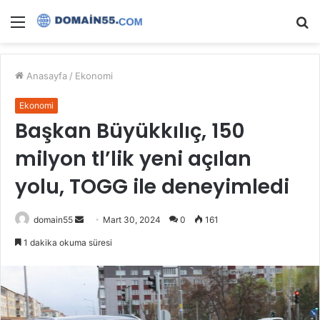
Menü
A
y
...
Anasayfa
/
Ekonomi
Ekonomi
Başkan Büyükkılıç, 150
milyon tl’lik yeni açılan
yolu, TOGG ile deneyimledi
Bir
domain55
Mart 30, 2024
0
161
e-
1 dakika okuma süresi
posta
göndermek