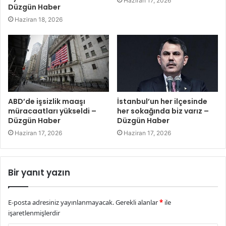
Haziran 17, 2026
Düzgün Haber
Haziran 18, 2026
ABD’de işsizlik maaşı
İstanbul’un her ilçesinde
müracaatları yükseldi –
her sokağında biz varız –
Düzgün Haber
Düzgün Haber
Haziran 17, 2026
Haziran 17, 2026
Bir yanıt yazın
E-posta adresiniz yayınlanmayacak.
Gerekli alanlar
*
ile
işaretlenmişlerdir