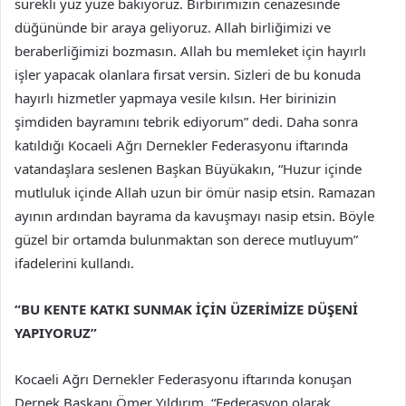
sürekli yüz yüze bakıyoruz. Birbirimizin cenazesinde
düğününde bir araya geliyoruz. Allah birliğimizi ve
beraberliğimizi bozmasın. Allah bu memleket için hayırlı
işler yapacak olanlara fırsat versin. Sizleri de bu konuda
hayırlı hizmetler yapmaya vesile kılsın. Her birinizin
şimdiden bayramını tebrik ediyorum” dedi. Daha sonra
katıldığı Kocaeli Ağrı Dernekler Federasyonu iftarında
vatandaşlara seslenen Başkan Büyükakın, “Huzur içinde
mutluluk içinde Allah uzun bir ömür nasip etsin. Ramazan
ayının ardından bayrama da kavuşmayı nasip etsin. Böyle
güzel bir ortamda bulunmaktan son derece mutluyum”
ifadelerini kullandı.
“BU KENTE KATKI SUNMAK İÇİN ÜZERİMİZE DÜŞENİ
YAPIYORUZ”
Kocaeli Ağrı Dernekler Federasyonu iftarında konuşan
Dernek Başkanı Ömer Yıldırım, “Federasyon olarak