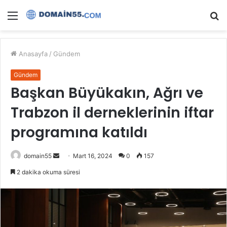
Menü
A
y
...
Anasayfa
/
Gündem
Gündem
Başkan Büyükakın, Ağrı ve
Trabzon il derneklerinin iftar
programına katıldı
Bir
domain55
Mart 16, 2024
0
157
e-
2 dakika okuma süresi
posta
göndermek