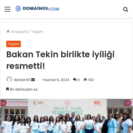
Menü
A
y
...
Anasayfa
/
Yaşam
Yaşam
Bakan Tekin birlikte iyiliği
resmetti!
Bir
domain55
Haziran 6, 2024
0
162
e-
Bir dakikadan az
posta
göndermek