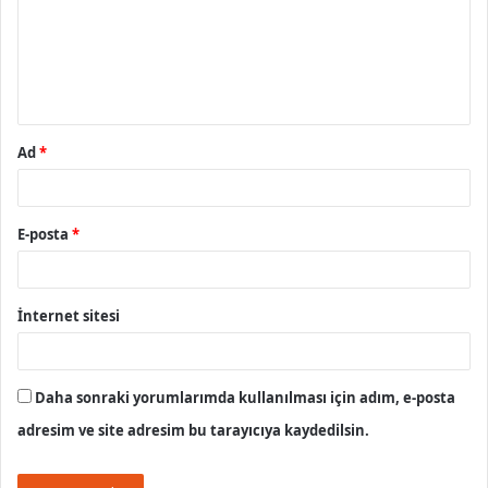
u
m
*
Ad
*
E-posta
*
İnternet sitesi
Daha sonraki yorumlarımda kullanılması için adım, e-posta
adresim ve site adresim bu tarayıcıya kaydedilsin.