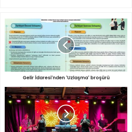
sitesi
Gelir İdaresi'nden 'Uzlaşma' broşürü