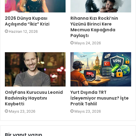
2026 Dünya Kupası
Rihanna Kızı Rocki’nin
Açılışında “İkiz” Krizi
Yüzünü Birinci Kere
Mecmua Kapağında
Haziran 12, 2026
Paylaştı
Mayıs 24, 2026
OnlyFans Kurucusu Leonid
Yurt Dışında TRT
Radvinsky Hayatını
İzleyemiyor musunuz? İşte
Kaybetti
Pratik Tahlil
Mayıs 23, 2026
Mayıs 23, 2026
Bir yanıt yazın