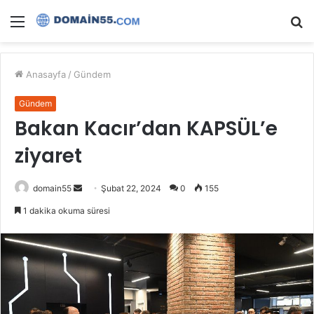
Menü
A
y
...
Anasayfa
/
Gündem
Gündem
Bakan Kacır’dan KAPSÜL’e
ziyaret
Bir
domain55
Şubat 22, 2024
0
155
e-
1 dakika okuma süresi
posta
göndermek