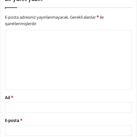
E-posta adresiniz yayınlanmayacak.
Gerekli alanlar
*
ile
işaretlenmişlerdir
Y
o
r
u
m
*
Ad
*
E-posta
*