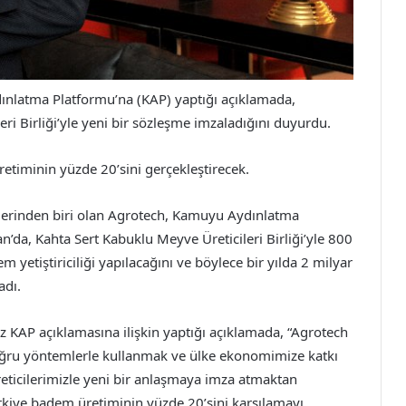
dınlatma Platformu’na (KAP) yaptığı açıklamada,
ri Birliği’yle yeni bir sözleşme imzaladığını duyurdu.
etiminin yüzde 20’sini gerçekleştirecek.
tlerinden biri olan Agrotech, Kamuyu Aydınlatma
’da, Kahta Sert Kabuklu Meyve Üreticileri Birliği’yle 800
 yetiştiriciliği yapılacağını ve böylece bir yılda 2 milyar
adı.
AP açıklamasına ilişkin yaptığı açıklamada, “Agrotech
oğru yöntemlerle kullanmak ve ülke ekonomimize katkı
reticilerimizle yeni bir anlaşmaya imza atmaktan
rkiye badem üretiminin yüzde 20’sini karşılamayı