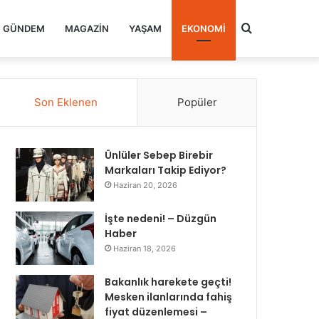
Arama
GÜNDEM
MAGAZIN
YAŞAM
EKONOMI
yap
Son Eklenen
Popüler
...
Ünlüler Sebep Birebir
Markaları Takip Ediyor?
Haziran 20, 2026
İşte nedeni! – Düzgün
Haber
Haziran 18, 2026
Bakanlık harekete geçti!
Mesken ilanlarında fahiş
fiyat düzenlemesi –