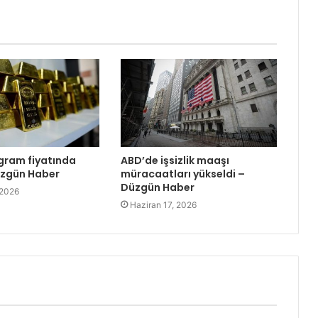
ogram fiyatında
ABD’de işsizlik maaşı
üzgün Haber
müracaatları yükseldi –
Düzgün Haber
 2026
Haziran 17, 2026