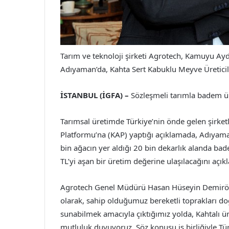
Tarım ve teknoloji şirketi Agrotech, Kamuyu Ay
Adıyaman’da, Kahta Sert Kabuklu Meyve Üreticile
İSTANBUL (İGFA) –
Sözleşmeli tarımla badem ür
Tarımsal üretimde Türkiye’nin önde gelen şirke
Platformu’na (KAP) yaptığı açıklamada, Adıyaman
bin ağacın yer aldığı 20 bin dekarlık alanda badem
TL’yi aşan bir üretim değerine ulaşılacağını açıkl
Agrotech Genel Müdürü Hasan Hüseyin Demiröz K
olarak, sahip olduğumuz bereketli toprakları d
sunabilmek amacıyla çıktığımız yolda, Kahtalı ü
mutluluk duyuyoruz. Söz konusu iş birliğiyle Tü