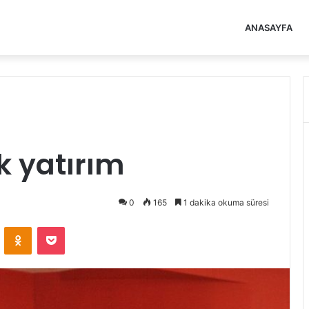
ANASAYFA
 yatırım
0
165
1 dakika okuma süresi
VKontakte
Odnoklassniki
Pocket