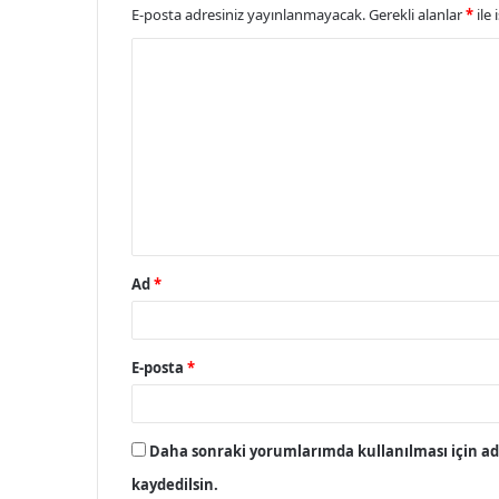
E-posta adresiniz yayınlanmayacak.
Gerekli alanlar
*
ile 
Y
o
r
u
m
*
Ad
*
E-posta
*
Daha sonraki yorumlarımda kullanılması için adı
kaydedilsin.