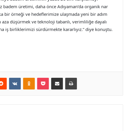
mız badem üretimi, daha önce Adıyaman’da organik nar
a bir örneği ve hedeflerimize ulaşmada yeni bir adım
en aza düşürmek ve teknoloji tabanlı, verimliliğe dayalı
 iş birliklerimizi sürdürmekte kararlıyız.” diye konuştu.
erest
Reddit
VKontakte
Odnoklassniki
Pocket
E-Posta ile paylaş
Yazdır