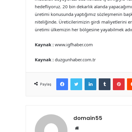
hedefliyoruz. 20 bin dekarlık alanda yapacağı
üretimi konusunda yaptığımız sözleşmenin başk
niteliğinde. Üreticilerimizin girdi maliyetlerini 
üretimi ülkemizin her bölgesine yayabilmek adına
Kaynak :
www.igfhaber.com
Kaynak :
duzgunhaber.com.tr
Facebook
Twitter
LinkedIn
Tumblr
Pint
Paylaş
domain55
Web