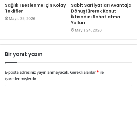
Sağlıklı Beslenme İçin Kolay
Sabit Sarfiyatları Avantaja
Teklifler
Dönüştürerek Konut
İktisadını Rahatlatma
Mayıs 25, 2026
Yolları
Mayıs 24, 2026
Bir yanıt yazın
E-posta adresiniz yayınlanmayacak.
Gerekli alanlar
*
ile
işaretlenmişlerdir
Y
o
r
u
m
*