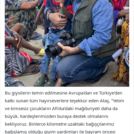
Bu giysilerin temin edilmesine Avrupa’dan ve Türkiye’den
katkı sunan tüm hayırseverlere teşekkür eden Ataş, “Yetim
ve kimsesiz çocukların Afrika’daki mağduriyeti daha da
büyük. Kardeşlerimizden buraya destek olmalarını
bekliyoruz. Binlerce kilometre uzaktaki bağışçılarımız
bağışlamış olduğu giyim yardımları ile bayram öncesi