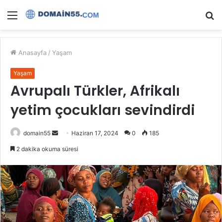
Menü
A
y
...
Anasayfa
/
Yaşam
Yaşam
Avrupalı Türkler, Afrikalı
yetim çocukları sevindirdi
Bir
domain55
Haziran 17, 2024
0
185
e-
2 dakika okuma süresi
posta
göndermek