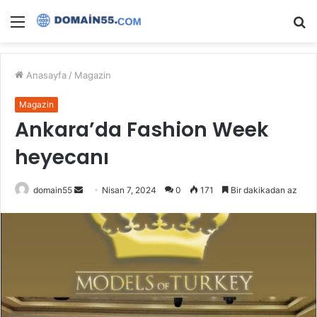
Menü
A
y
...
Anasayfa
/
Magazin
Magazin
Ankara’da Fashion Week
heyecanı
Bir
domain55
Nisan 7, 2024
0
171
Bir dakikadan az
e-
posta
göndermek