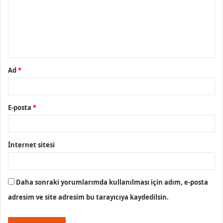
u
m
*
Ad
*
E-posta
*
İnternet sitesi
Daha sonraki yorumlarımda kullanılması için adım, e-posta
adresim ve site adresim bu tarayıcıya kaydedilsin.