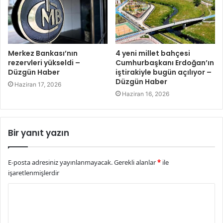
Merkez Bankası’nın
4 yeni millet bahçesi
rezervleri yükseldi –
Cumhurbaşkanı Erdoğan’ın
Düzgün Haber
iştirakiyle bugün açılıyor –
Düzgün Haber
Haziran 17, 2026
Haziran 16, 2026
Bir yanıt yazın
E-posta adresiniz yayınlanmayacak.
Gerekli alanlar
*
ile
işaretlenmişlerdir
Y
o
r