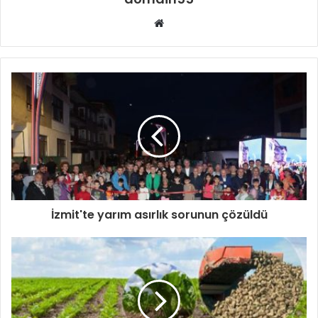
Web
sitesi
İzmit'te yarım asırlık sorunun çözüldü