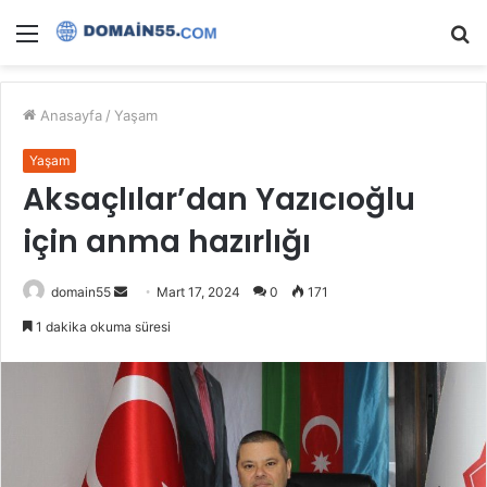
Menü
A
y
...
Anasayfa
/
Yaşam
Yaşam
Aksaçlılar’dan Yazıcıoğlu
için anma hazırlığı
Bir
domain55
Mart 17, 2024
0
171
e-
1 dakika okuma süresi
posta
göndermek