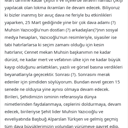
Mart tarihine kadar çeşitli il ve ilçelerde teravih namazı çıkışı
yapılacak olan lokma ikramları ile devam edecek. Biliyoruz
ki bizler inanmış bir avuç dava ne feriyle bu etkinlikleri
yaparken, 25 Mart gediğinde yine bir çok dava adamı (?)
Muhsin Yazıcıoğlu’nun dostları (?) arkadaşları(?)nın sosyal
medya hesapları, Yazıcıoğlu’nun resimleriyle, siyasiler ise
tabi hatırlarlarsa ki seçim zamanı olduğu için kesin
hatırlanır, Cennet mekan Muhsin başkanımın ne kadar
dürüst, ne kadar mert ve vefatının ülke için ne kadar büyük
kayıp olduğunu anlattıkları, yazılı ve görsel basına verdikleri
beyanatlarıyla geçecektir. Sonrası (?). Sonrasını merak
edenler için şimdiden söylüyorum. Bundan evvel gecen 15
senede ne olduysa yine aynısı olmaya devam edecek.
Birileri, Şehidimizin isminin referansıyla dünya
nimetlerinden faydalanmaya, ceplerini doldurmaya, devam
edecek, birileriyse Şehit lider Muhsin Yazıcıoğlu ve
evveliyatında Başbuğ Alparslan Türkşen ve gelmiş geçmiş
tüm dava büyüklerimizin yolundan yürümeye gayret edip,