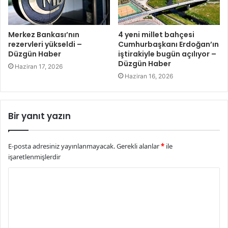
Merkez Bankası’nın
4 yeni millet bahçesi
rezervleri yükseldi –
Cumhurbaşkanı Erdoğan’ın
Düzgün Haber
iştirakiyle bugün açılıyor –
Düzgün Haber
Haziran 17, 2026
Haziran 16, 2026
Bir yanıt yazın
E-posta adresiniz yayınlanmayacak.
Gerekli alanlar
*
ile
işaretlenmişlerdir
Y
o
r
u