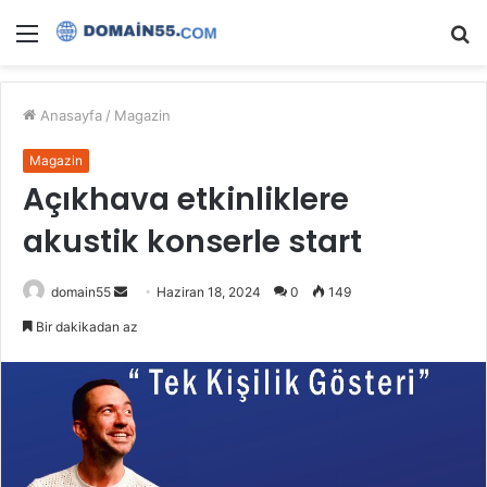
Menü
A
y
...
Anasayfa
/
Magazin
Magazin
Açıkhava etkinliklere
akustik konserle start
Bir
domain55
Haziran 18, 2024
0
149
e-
Bir dakikadan az
posta
göndermek